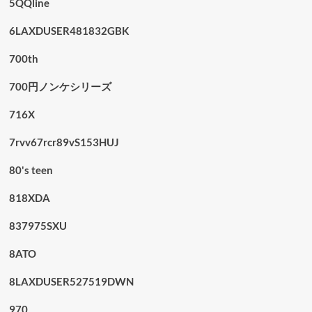
5QQline
6LAXDUSER481832GBK
700th
700円ノンケシリーズ
716X
7rvv67rcr89vS153HUJ
80's teen
818XDA
837975SXU
8ATO
8LAXDUSER527519DWN
970