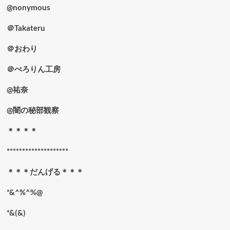
@nonymous
＠Takateru
＠おわり
＠ぺろりん工房
@祐奈
@闇の秘部観察
＊＊＊＊
********************
＊＊＊だんげる＊＊＊
*&^%^%@
*&(&)