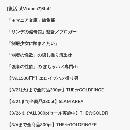
[復活]某VtuberのStaff
「ｅマニア文庫」編集部
「リンヂの偏奇館」監督／ブロガー
「制服少女に踏まれたい」
「弱者の性欲」の隠し撮り流出ch.
「強者の性欲」の ぽちゃハメ専門ch.
【”ALL500円”】エロイプハメ撮り男
【3/21(火)まで全商品300pt】THE☆GOLDFINGE
【3/21まで全商品380pt】SLAM AREA
【3/26までALL300ptセール実施中】THE☆GOLDFI
【3/6まで全商品300pt】THE☆GOLDFINGER