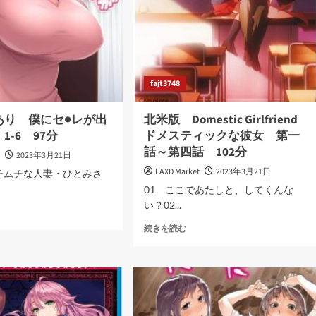
の
娘
＋
続・
初
恋
の
fajt3748
人
の
る
あり 僕にセ●レが出
北米版 Domestic Girlfriend
娘
E
1-6 97分
ドメスティックな彼女 第一
54
IMATION
話～第四話 102分
分
t
2023年3月21日
に
LAXD Market
2023年3月21日
チムチな人妻・ひとみさ
つ
01 ここであたしと、してくんな
い
て
い？02...
さ
北
続きを読む
ら
米
に
版
読
Domestic
む
り
Girlfriend
ド
メ