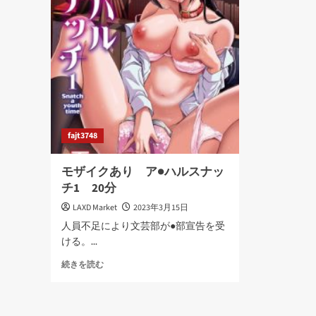
Healer
He
む
回
回
復
復
術
術
士
士
の
の
や
や
り
り
直
直
し
fajt3748
第
第
五
一
話
話
モザイクあり ア●ハルスナッ
～
～
チ1 20分
第
第
八
四
LAXD Market
2023年3月15日
話
人員不足により文芸部が●部宣告を受
98
98
ける。...
分
分
に
に
モ
続きを読む
つ
つ
ザ
い
い
イ
て
て
ク
さ
さ
あ