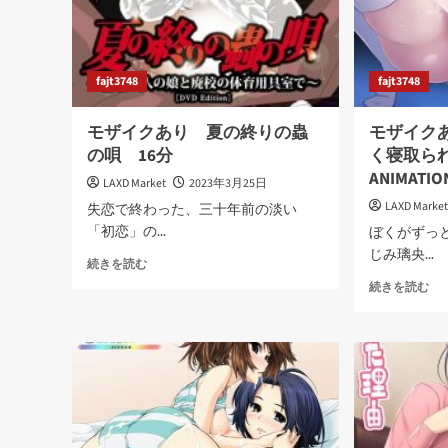
fajt3748
fajt3748
モザイクあり 夏の終りの蟲
モザイク
の唄 16分
く寝取られ
ANIMATI
LAXD Market
2023年3月25日
LAXD Marke
失恋で終わった、三十年前の淡い
「初恋」の...
ぼくがずっ
じみ璃央...
モ
続きを読む
ザ
モ
続きを読む
イ
ザ
ク
イ
あ
ク
り
あ
夏
の
キ
終
ミ
り
は