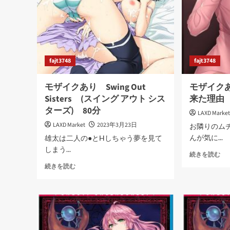
の
や
蟲
さ
の
し
唄
く
16
寝
分
取
に
fajt3748
fajt3748
ら
つ
れ
い
モザイクあり Swing Out
モザイク
て
TH
Sisters (スイング アウト シス
来た理由 
さ
AN
ターズ) 80分
ら
1-
LAXD Marke
に
2
LAXD Market
2023年3月23日
お隣りのム
読
30
んが気に...
雄太は二人の●とHしちゃう夢を見て
む
分
しまう...
に
モ
続きを読む
つ
ザ
モ
続きを読む
い
イ
ザ
て
ク
イ
さ
あ
ク
ら
あ
に
僕
り
読
に
Swing
む