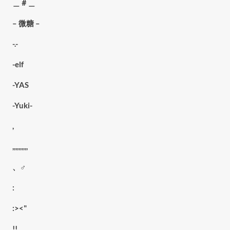
＿＃＿
– 微糖 –
-.-
-elf
-YAS
-Yuki-
,
,,,,,,,,,,
、♂
:
:><"
!!