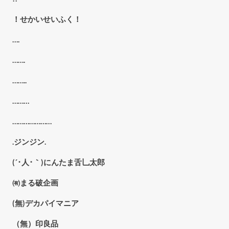
！せかいせいふく！
….
…….
……..
………
…………………
.ジンジン.
(´･人･｀)にんたま舌乚太郎
㈲まる破企画
(無)デカパイマニア
（無）印良品