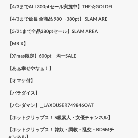
【4/3までALL300ptセール実施中】THE☆GOLDFI
【4/3まで延長 全商品 980→380pt】 SLAM ARE
【5/21まで全品380ptセール】SLAM AREA
【MR.X】
【X'mas限定】600pt 均一SALE
【あぁ幸せやなぁ！】
【オマケ付】
【パラダイス】
【パンダマン】__LAXDUSER749846OAT
【ホットクリップス！ S級素人・女優チャンネル】
【ホットクリップス！ 隷奴・調教・乱交・BDSMチ
ャンネル】