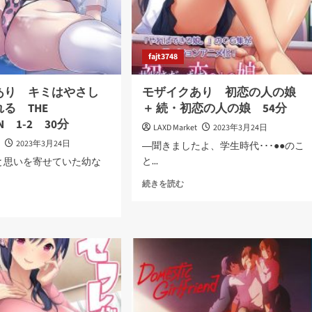
fajt3748
あり キミはやさし
モザイクあり 初恋の人の娘
る THE
＋ 続・初恋の人の娘 54分
ON 1-2 30分
LAXD Market
2023年3月24日
t
2023年3月24日
―聞きましたよ、学生時代･･･●●のこ
と...
と思いを寄せていた幼な
モ
続きを読む
ザ
イ
ク
あ
り
初
り
恋
の
人