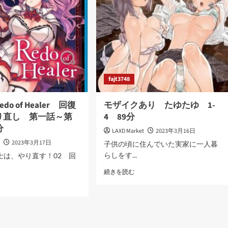
ス
テ
ィ
ッ
ク
な
彼
女
由
fajt3748
第
一
話
o of Healer 回復
モザイクあり たゆたゆ 1-
～
り直し 第一話～第
4 89分
第
分
四
LAXD Market
2023年3月16日
話
t
2023年3月17日
子供の頃に住んでいた実家に一人暮
102
らしをす...
士は、やり直す！02 回
分
に
モ
続きを読む
つ
ザ
い
イ
て
ク
版
さ
あ
do
ら
り
に