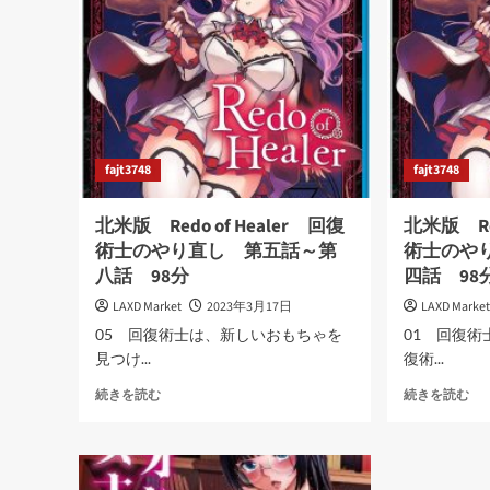
セ
Out
●
Sisters
レ
(ス
が
イ
出
ン
来
グ
た
ア
理
ウ
fajt3748
fajt3748
ト
1-
シ
6
ス
北米版 Redo of Healer 回復
北米版 Red
97
タ
術士のやり直し 第五話～第
術士のや
分
ー
八話 98分
四話 98
に
ズ)
つ
80
LAXD Market
2023年3月17日
LAXD Marke
い
分
05 回復術士は、新しいおもちゃを
01 回復術
て
に
さ
見つけ...
復術...
つ
ら
い
北
北
続きを読む
続きを読む
に
て
米
米
読
さ
版
む
ら
Redo
Re
に
of
of
読